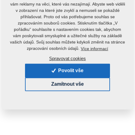
vám reklamy na věci, které vás nezajímají. Abyste web viděli
v zobrazení na které jste zvyklí a nemuseli se pokaždé
přihlašovat. Proto od vás potřebujeme souhlas se
zpracováním souborů cookies. Stisknutím tlačítka „V
pořádku“ souhlasíte s nastavením cookies tak, abychom
vám poskytovali smysluplné a užitečné služby na základě
vašich údajů. Svůj souhlas můžete kdykoli změnit na stránce
Kód produktu:
r00300
zpracování osobních údajů.
Více informací
Spravovat cookies
Dostupnost:
Zjistit dostupnost
Hmotnost:
0,1210 kg
Povolit vše
Zamítnout vše
330,00 Kč
ks:
Do košíku
s DPH