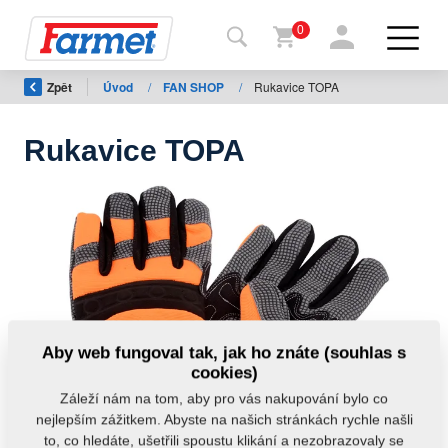
0
Zpět
Úvod
/
FAN SHOP
/
Rukavice TOPA
Zpět
na
web
Rukavice TOPA
Farmet
shop
Moje
stroje
Ke
Aby web fungoval tak, jak ho znáte (souhlas s
stažení
cookies)
Záleží nám na tom, aby pro vás nakupování bylo co
nejlepším zážitkem. Abyste na našich stránkách rychle našli
Kontakty
to, co hledáte, ušetřili spoustu klikání a nezobrazovaly se