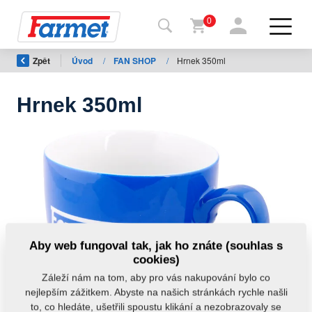
0
Zpět
Úvod
/
FAN SHOP
/
Hrnek 350ml
Zpět
na
web
Hrnek 350ml
Farmet
shop
Moje
stroje
Ke
Aby web fungoval tak, jak ho znáte (souhlas s
stažení
cookies)
Záleží nám na tom, aby pro vás nakupování bylo co
nejlepším zážitkem. Abyste na našich stránkách rychle našli
Kontakty
to, co hledáte, ušetřili spoustu klikání a nezobrazovaly se