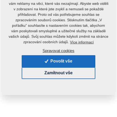
vám reklamy na věci, které vás nezajímají. Abyste web viděli
v zobrazení na které jste zvyklí a nemuseli se pokaždé
přihlašovat. Proto od vás potřebujeme souhlas se
zpracováním souborů cookies. Stisknutím tlačítka „V
pořádku“ souhlasíte s nastavením cookies tak, abychom
vám poskytovali smysluplné a užitečné služby na základě
vašich údajů. Svůj souhlas můžete kdykoli změnit na stránce
Kód produktu:
r10091
zpracování osobních údajů.
Více informací
Spravovat cookies
Dostupnost:
Zjistit dostupnost
Hmotnost:
0,4200 kg
Povolit vše
Zamítnout vše
210,00 Kč
ks:
Do košíku
s DPH