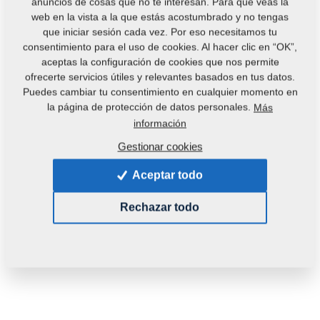
anuncios de cosas que no te interesan. Para que veas la
web en la vista a la que estás acostumbrado y no tengas
que iniciar sesión cada vez. Por eso necesitamos tu
consentimiento para el uso de cookies. Al hacer clic en “OK”,
Código del producto:
VZ00023020
aceptas la configuración de cookies que nos permite
Número de catálogo original:
4010983
4010984
ofrecerte servicios útiles y relevantes basados en tus datos.
Puedes cambiar tu consentimiento en cualquier momento en
Esta pieza es utilizable también en las siguientes
la página de protección de datos personales.
Más
máquinas:
información
TURBULENT
DUOLENT
TRIOLENT
Gestionar cookies
FERTIS
TERRIX
TRITON
Aceptar todo
Peso:
2,0020 Kg
Rechazar todo