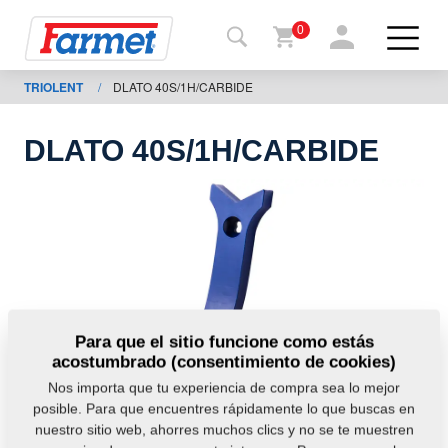
0
TRIOLENT
/
DLATO 40S/1H/CARBIDE
Volver
al
web
DLATO 40S/1H/CARBIDE
Farmet
shop
Mis
máquinas
A
Para que el sitio funcione como estás
acostumbrado (consentimiento de cookies)
descargar
Nos importa que tu experiencia de compra sea lo mejor
posible. Para que encuentres rápidamente lo que buscas en
nuestro sitio web, ahorres muchos clics y no se te muestren
ontactos