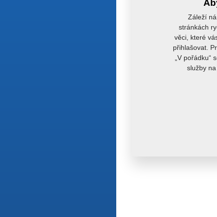
Aby
Záleží ná
stránkách ry
věci, které vá
přihlašovat. P
„V pořádku“ s
služby na