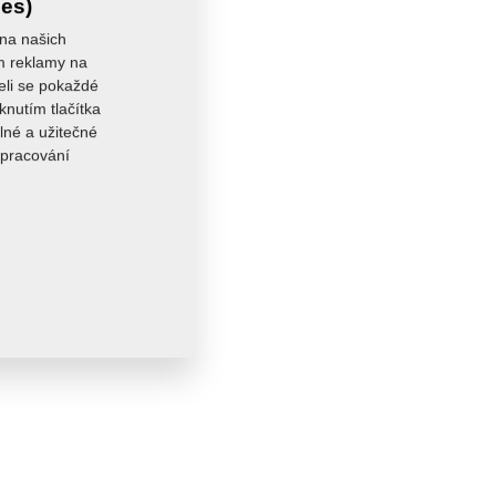
ies)
 na našich
ám reklamy na
seli se pokaždé
knutím tlačítka
lné a užitečné
zpracování