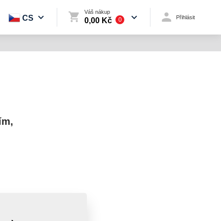
Váš nákup
CS
Přihlásit
0,00 Kč
0
ím,