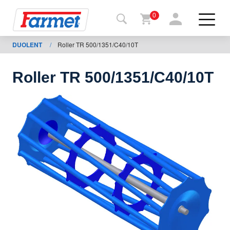
0
DUOLENT
/
Roller TR 500/1351/C40/10T
Tilbage
til web
Roller TR 500/1351/C40/10T
Farmet
shop
Mine
maskiner
Til
download
Kontakt