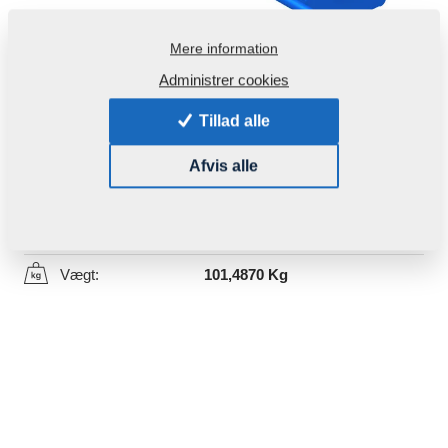
Mere information
Administrer cookies
Tillad alle
Produktkode:
3001714
Afvis alle
Denne del kan bruges også for følgende maskiner:
GX
DUOLENT
Vægt:
101,4870 Kg