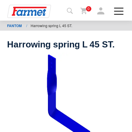
0
FANTOM
/
Harrowing spring L 45 ST.
Tilbage
til web
Harrowing spring L 45 ST.
Farmet
shop
Mine
maskiner
Til
download
Kontakt