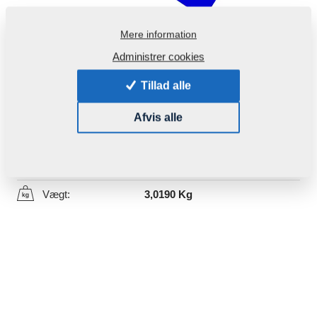
Mere information
Administrer cookies
Tillad alle
Produktkode:
4006838
Afvis alle
Denne del kan bruges også for følgende maskiner:
FANTOM
Vægt:
3,0190 Kg