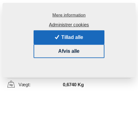
Mere information
Administrer cookies
Tillad alle
Produktkode:
4007766
Afvis alle
Denne del kan bruges også for følgende maskiner:
DISKOMAT
Vægt:
0,6740 Kg