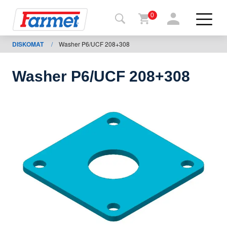
0
DISKOMAT
/
Washer P6/UCF 208+308
Tilbage
til web
Washer P6/UCF 208+308
Farmet
shop
Mine
maskiner
Til
download
Kontakt