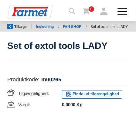
0
Tilbage
Indledning
/
FAN SHOP
/
Set of extol tools LADY
Tilbage
til web
Set of extol tools LADY
Farmet
shop
Mine
Produktkode:
m00265
maskiner
Tilgængelighed:
Finde ud tilgængelighed
Til
Vægt:
0,0000 Kg
download
Kontakt