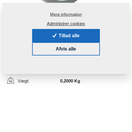
Mere information
Administrer cookies
Tillad alle
Produktkode:
m02412
Afvis alle
Denne del kan bruges også for følgende maskiner:
KOMPAKTOMAT
Vægt:
0,2000 Kg