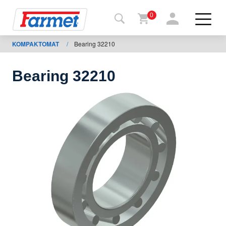
0
KOMPAKTOMAT
/
Bearing 32210
Tilbage
til web
Bearing 32210
Farmet
shop
Mine
maskiner
Til
download
Kontakt