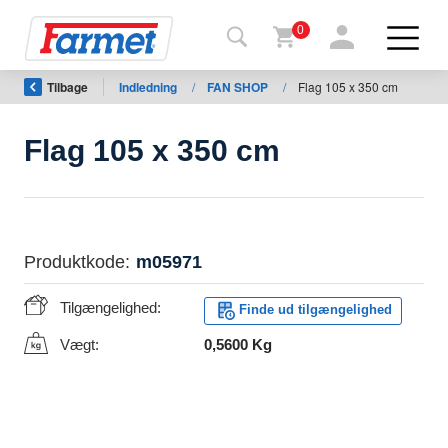
0
Tilbage
Indledning
/
FAN SHOP
/
Flag 105 x 350 cm
Tilbage
til web
Flag 105 x 350 cm
Farmet
shop
Mine
Produktkode:
m05971
maskiner
Tilgængelighed:
Finde ud tilgængelighed
Til
Vægt:
0,5600 Kg
download
Kontakt