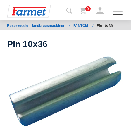
0
Reservedele – landbrugsmaskiner
/
FANTOM
/
Pin 10x36
Tilbage
til web
Pin 10x36
Farmet
shop
Mine
maskiner
Til
download
Kontakt