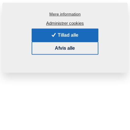
Mere information
Administrer cookies
Produktkode:
m10736
Tillad alle
Denne del kan bruges også for følgende maskiner:
Afvis alle
FANTOM
Vægt:
0,0140 Kg