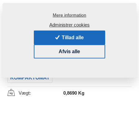
Mere information
Administrer cookies
Tillad alle
Produktkode:
m16160
Afvis alle
Oprindeligt katalognummer:
m13949
Denne del kan bruges også for følgende maskiner:
KOMPAKTOMAT
Vægt:
0,8690 Kg