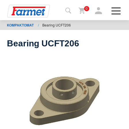
0
KOMPAKTOMAT
/
Bearing UCFT206
Tilbage
til web
Bearing UCFT206
Farmet
shop
Mine
maskiner
Til
download
Kontakt