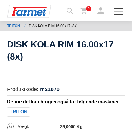
0
TRITON
/
DISK KOLA RIM 16.00x17 (8x)
Tilbage
til web
DISK KOLA RIM 16.00x17
Farmet
(8x)
shop
Mine
maskiner
Produktkode:
m21070
Til
Denne del kan bruges også for følgende maskiner:
download
TRITON
Kontakt
Vægt:
29,0000 Kg