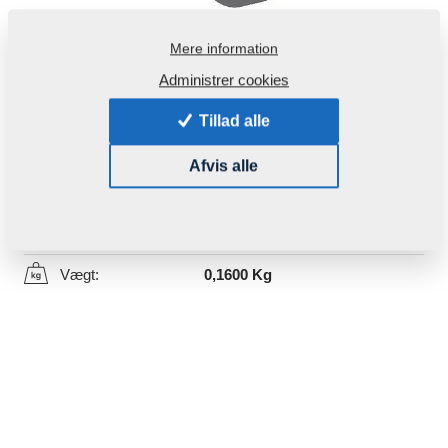
Mere information
Administrer cookies
Tillad alle
Produktkode:
m81230104-235
Afvis alle
Denne del kan bruges også for følgende maskiner:
MONSUN
Vægt:
0,1600 Kg