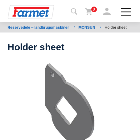
0
Reservedele – landbrugsmaskiner
/
MONSUN
/
Holder sheet
Tilbage
til web
Holder sheet
Farmet
shop
Mine
maskiner
Til
download
Kontakt