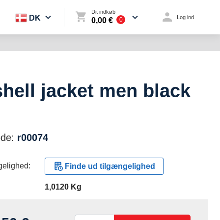
Dit indkøb
DK
Log ind
0,00 €
0
shell jacket men black
de:
r00074
elighed:
Finde ud tilgængelighed
1,0120 Kg