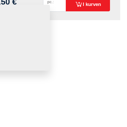
,50 €
pc.:
I kurven
oms