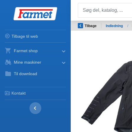
Tilbage
Indledning
/
Tilbage til web
Farmet shop
Mine maskiner
Til download
Kontakt