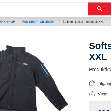
FAN SHOP
/
FAN SHOP - OBLECENI
/
Softshell jacket men black XXL
Soft
XXL
Produktko
Tilgæng
Vægt: