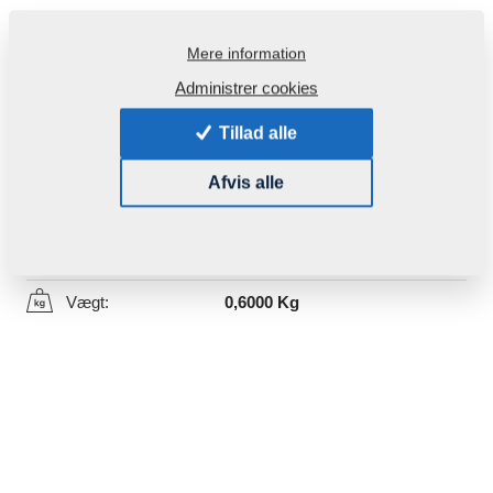
Mere information
Administrer cookies
Tillad alle
Produktkode:
VZ00034293P1
Afvis alle
Denne del kan bruges også for følgende maskiner:
KOMPAKTOMAT
Vægt:
0,6000 Kg