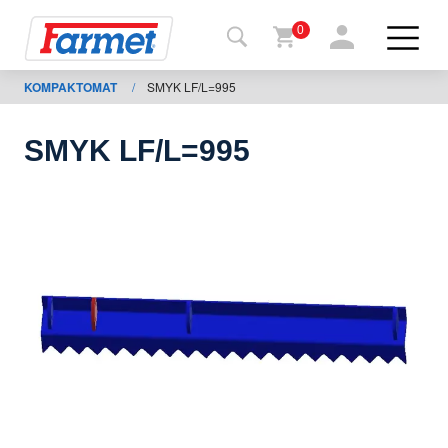
0
KOMPAKTOMAT
/
SMYK LF/L=995
Tilbage
til web
SMYK LF/L=995
Farmet
shop
Mine
maskiner
Til
download
Kontakt