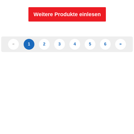
Weitere Produkte einlesen
«
1
2
3
4
5
6
»