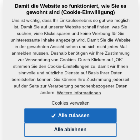
Damit die Website so funktioniert, wie Sie es
gewohnt sind (Cookie-Einwilligung)
Griff Halter der Sektion
Andrückrad komplett-
Uns ist wichtig, dass Ihr Einkaufserlebnis so gut wie möglich
X-Drillschare
rechts
ist. Damit Sie auf unserer Website schnell finden, was Sie
m81180906-068
m81180906-763
suchen, viele Klicks sparen und keine Werbung für Sie
uninteressante Inhalte angezeigt wird. Damit Sie die Website
in der gewohnten Ansicht sehen und sich nicht jedes Mal
anmelden müssen. Deshalb benötigen wir Ihre Zustimmung
zur Verwendung von Cookies. Durch Klicken auf „OK“
stimmen Sie den Cookie-Einstellungen zu, damit wir Ihnen
sinnvolle und nützliche Dienste auf Basis Ihrer Daten
bereitstellen können. Sie können Ihre Zustimmung jederzeit
Andrückrad komplett -
Andrückrad
auf der Seite zur Verarbeitung personenbezogener Daten
rechts
m81200406-420
ändern.
Weitere Informationen
m81180906-762
Cookies verwalten
Alle zulassen
Alle ablehnen