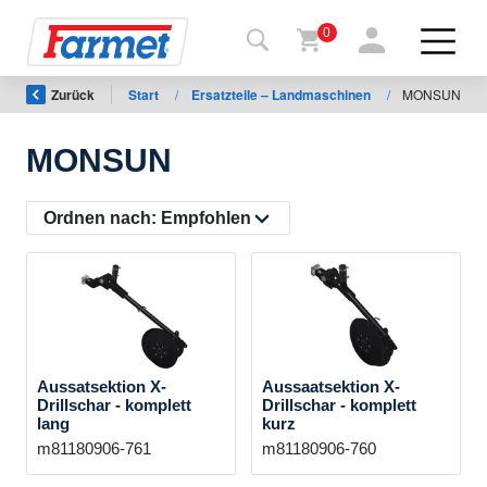
0
Zurück
Start
/
Ersatzteile – Landmaschinen
/
MONSUN
rück auf
e
ternetseite
MONSUN
Farmet-
Shop
Ordnen nach:
Empfohlen
Meine
Maschinen
Zum
Aussatsektion X-
Aussaatsektion X-
Herunterladen
Drillschar - komplett
Drillschar - komplett
lang
kurz
m81180906-761
m81180906-760
Kontakte