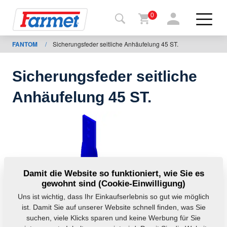
0
FANTOM
/
Sicherungsfeder seitliche Anhäufelung 45 ST.
rück auf
e
ternetseite
Sicherungsfeder seitliche
Farmet-
Anhäufelung 45 ST.
Shop
Meine
Maschinen
Zum
Damit die Website so funktioniert, wie Sie es
gewohnt sind (Cookie-Einwilligung)
Herunterladen
Uns ist wichtig, dass Ihr Einkaufserlebnis so gut wie möglich
ist. Damit Sie auf unserer Website schnell finden, was Sie
suchen, viele Klicks sparen und keine Werbung für Sie
Kontakte