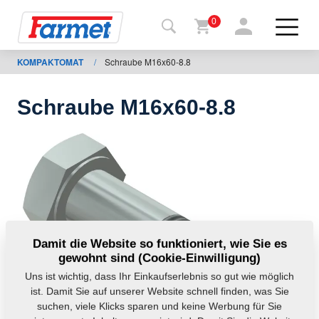
0
KOMPAKTOMAT
/
Schraube M16x60-8.8
rück auf
e
ternetseite
Schraube M16x60-8.8
Farmet-
Shop
Meine
Maschinen
Zum
Damit die Website so funktioniert, wie Sie es
gewohnt sind (Cookie-Einwilligung)
Herunterladen
Uns ist wichtig, dass Ihr Einkaufserlebnis so gut wie möglich
ist. Damit Sie auf unserer Website schnell finden, was Sie
suchen, viele Klicks sparen und keine Werbung für Sie
Kontakte