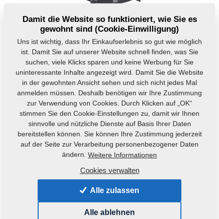
Damit die Website so funktioniert, wie Sie es
gewohnt sind (Cookie-Einwilligung)
Uns ist wichtig, dass Ihr Einkaufserlebnis so gut wie möglich
ist. Damit Sie auf unserer Website schnell finden, was Sie
suchen, viele Klicks sparen und keine Werbung für Sie
uninteressante Inhalte angezeigt wird. Damit Sie die Website
in der gewohnten Ansicht sehen und sich nicht jedes Mal
Produktcode:
VZ00014132
anmelden müssen. Deshalb benötigen wir Ihre Zustimmung
zur Verwendung von Cookies. Durch Klicken auf „OK“
Ursprüngliche Katalognummer:
4009332
stimmen Sie den Cookie-Einstellungen zu, damit wir Ihnen
sinnvolle und nützliche Dienste auf Basis Ihrer Daten
Dieses Teil kann auch für die nachfolgenden
bereitstellen können. Sie können Ihre Zustimmung jederzeit
Maschinen verwendet werden:
auf der Seite zur Verarbeitung personenbezogener Daten
KOMPAKTOMAT
ändern.
Weitere Informationen
Cookies verwalten
Gewicht:
13,7520 kg
Alle zulassen
Alle ablehnen
Produktalternativen