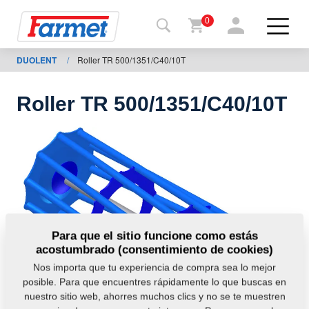
0
DUOLENT
/
Roller TR 500/1351/C40/10T
Volver
al
web
Roller TR 500/1351/C40/10T
Farmet
shop
Mis
máquinas
A
Para que el sitio funcione como estás
acostumbrado (consentimiento de cookies)
descargar
Nos importa que tu experiencia de compra sea lo mejor
posible. Para que encuentres rápidamente lo que buscas en
nuestro sitio web, ahorres muchos clics y no se te muestren
ontactos