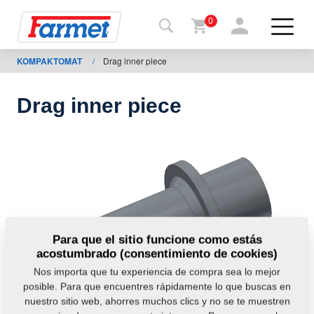
0
KOMPAKTOMAT
/
Drag inner piece
Volver
al
web
Drag inner piece
Farmet
shop
Mis
máquinas
A
Para que el sitio funcione como estás
acostumbrado (consentimiento de cookies)
descargar
Nos importa que tu experiencia de compra sea lo mejor
posible. Para que encuentres rápidamente lo que buscas en
nuestro sitio web, ahorres muchos clics y no se te muestren
ontactos