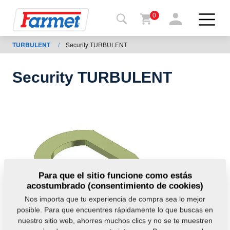
0
TURBULENT
/
Security TURBULENT
Volver
al
web
Security TURBULENT
Farmet
shop
Mis
máquinas
A
Para que el sitio funcione como estás
acostumbrado (consentimiento de cookies)
descargar
Nos importa que tu experiencia de compra sea lo mejor
posible. Para que encuentres rápidamente lo que buscas en
nuestro sitio web, ahorres muchos clics y no se te muestren
ontactos