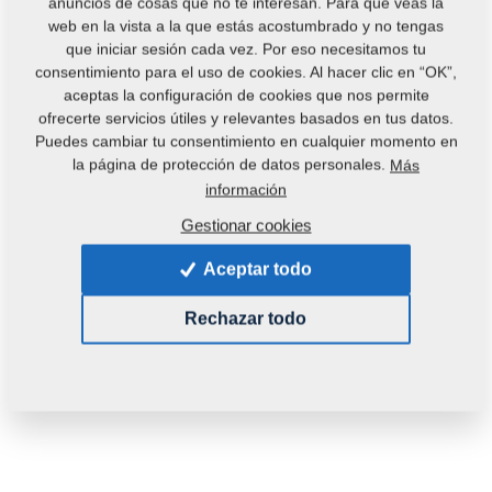
anuncios de cosas que no te interesan. Para que veas la
web en la vista a la que estás acostumbrado y no tengas
que iniciar sesión cada vez. Por eso necesitamos tu
consentimiento para el uso de cookies. Al hacer clic en “OK”,
aceptas la configuración de cookies que nos permite
ofrecerte servicios útiles y relevantes basados en tus datos.
SALE
Puedes cambiar tu consentimiento en cualquier momento en
la página de protección de datos personales.
Más
información
Código del producto:
4006484
Gestionar cookies
Esta pieza es utilizable también en las siguientes
máquinas:
Aceptar todo
DISKOMAT
Rechazar todo
Peso:
0,7080 Kg