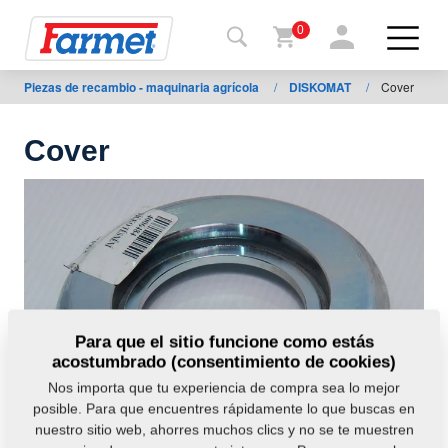
0
Piezas de recambio - maquinaria agrícola
/
DISKOMAT
/
Cover
Volver
al
web
Cover
Farmet
shop
Mis
máquinas
A
Para que el sitio funcione como estás
acostumbrado (consentimiento de cookies)
descargar
Nos importa que tu experiencia de compra sea lo mejor
posible. Para que encuentres rápidamente lo que buscas en
nuestro sitio web, ahorres muchos clics y no se te muestren
ontactos