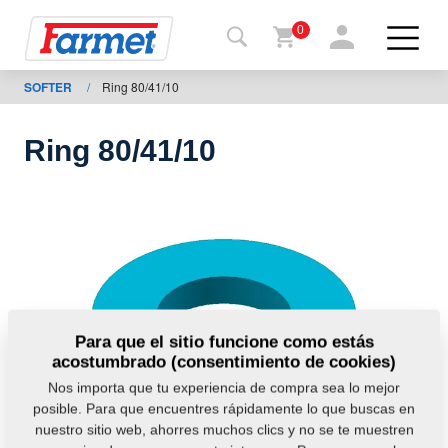
0
SOFTER
/
Ring 80/41/10
Volver
al
web
Ring 80/41/10
Farmet
shop
Mis
máquinas
A
Para que el sitio funcione como estás
acostumbrado (consentimiento de cookies)
descargar
Nos importa que tu experiencia de compra sea lo mejor
posible. Para que encuentres rápidamente lo que buscas en
nuestro sitio web, ahorres muchos clics y no se te muestren
ontactos