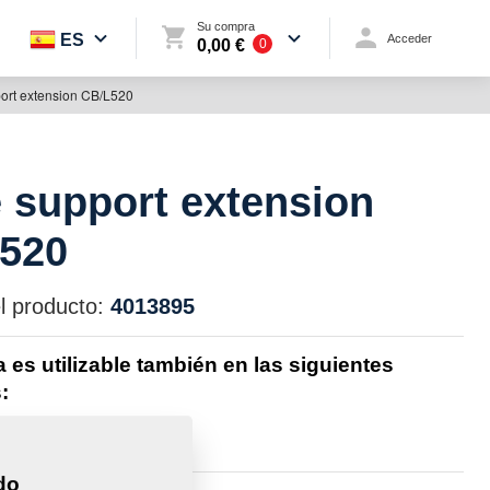
Su compra
ES
Acceder
0,00 €
0
port extension CB/L520
e support extension
520
l producto:
4013895
a es utilizable también en las siguientes
:
TOMAT
do