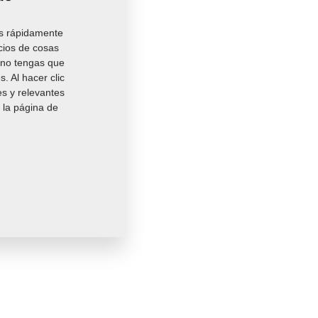
8,2530 Kg
es rápidamente
cios de cosas
y no tengas que
. Al hacer clic
es y relevantes
 la página de