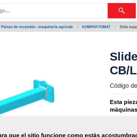
Piezas de recambio - maquinaria agrícola
/
KOMPAKTOMAT
/
Slide sup
Slid
CB/L
Código de
Esta piez
máquinas
KOMPAK
ara que el sitio funcione como estás acostumbra