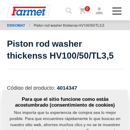
0
DISKOMAT
/
Piston rod washer thickenss HV100/50/TL3,5
Volver
al
web
Piston rod washer
Farmet
thickenss HV100/50/TL3,5
shop
Mis
máquinas
Código del producto:
4014347
A
Para que el sitio funcione como estás
Esta pieza es utilizable también en las siguientes
acostumbrado (consentimiento de cookies)
descargar
máquinas:
Nos importa que tu experiencia de compra sea lo mejor
DISKOMAT
posible. Para que encuentres rápidamente lo que buscas en
nuestro sitio web, ahorres muchos clics y no se te muestren
ontactos