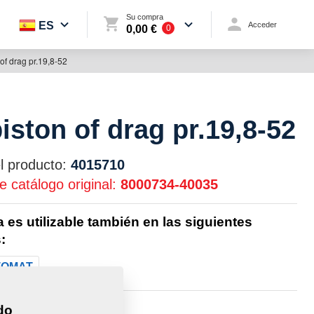
Su compra
ES
Acceder
0,00 €
0
 of drag pr.19,8-52
iston of drag pr.19,8-52
l producto:
4015710
 catálogo original:
8000734-40035
a es utilizable también en las siguientes
:
TOMAT
0,1320 Kg
do