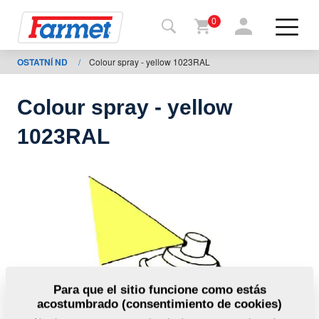
0
OSTATNÍ ND
/
Colour spray - yellow 1023RAL
Volver
al
web
Colour spray - yellow
Farmet
1023RAL
shop
Mis
máquinas
A
descargar
Para que el sitio funcione como estás
acostumbrado (consentimiento de cookies)
ontactos