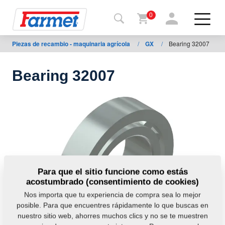
0
Piezas de recambio - maquinaria agrícola
/
GX
/
Bearing 32007
Volver
al
web
Bearing 32007
Farmet
shop
Mis
máquinas
A
Para que el sitio funcione como estás
acostumbrado (consentimiento de cookies)
descargar
Nos importa que tu experiencia de compra sea lo mejor
posible. Para que encuentres rápidamente lo que buscas en
nuestro sitio web, ahorres muchos clics y no se te muestren
ontactos