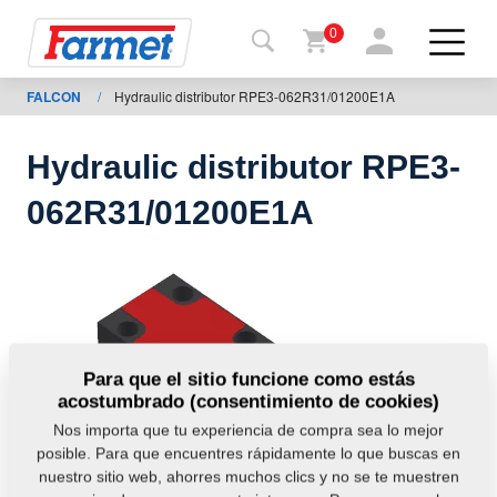
0
FALCON
/
Hydraulic distributor RPE3-062R31/01200E1A
Volver
al
web
Hydraulic distributor RPE3-
Farmet
062R31/01200E1A
shop
Mis
máquinas
A
Para que el sitio funcione como estás
acostumbrado (consentimiento de cookies)
descargar
Nos importa que tu experiencia de compra sea lo mejor
posible. Para que encuentres rápidamente lo que buscas en
nuestro sitio web, ahorres muchos clics y no se te muestren
ontactos