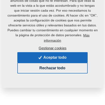
anuncios de cosas que no te interesan. Para que veas la
web en la vista a la que estás acostumbrado y no tengas
que iniciar sesión cada vez. Por eso necesitamos tu
consentimiento para el uso de cookies. Al hacer clic en “OK”,
aceptas la configuración de cookies que nos permite
ofrecerte servicios útiles y relevantes basados en tus datos.
Puedes cambiar tu consentimiento en cualquier momento en
la página de protección de datos personales.
Más
SALE
información
Gestionar cookies
Código del producto:
m81180906-039
Aceptar todo
Esta pieza es utilizable también en las siguientes
máquinas:
Rechazar todo
MONSUN
OSTATNÍ ND
Peso:
0,5060 Kg