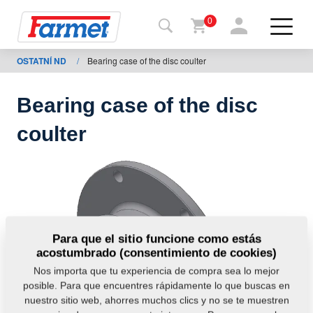
0
OSTATNÍ ND
/
Bearing case of the disc coulter
Volver
al
web
Bearing case of the disc
Farmet
coulter
shop
Mis
máquinas
A
Para que el sitio funcione como estás
acostumbrado (consentimiento de cookies)
descargar
Nos importa que tu experiencia de compra sea lo mejor
posible. Para que encuentres rápidamente lo que buscas en
nuestro sitio web, ahorres muchos clics y no se te muestren
ontactos