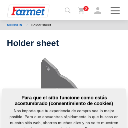
0
MONSUN
/
Holder sheet
Volver
al
web
Holder sheet
Farmet
shop
Mis
máquinas
A
Para que el sitio funcione como estás
acostumbrado (consentimiento de cookies)
descargar
Nos importa que tu experiencia de compra sea lo mejor
posible. Para que encuentres rápidamente lo que buscas en
nuestro sitio web, ahorres muchos clics y no se te muestren
ontactos