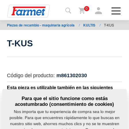
0
Piezas de recambio - maquinaria agrícola
/
KULTIS
/
T-KUS
Volver
al
web
T-KUS
Farmet
shop
Mis
Código del producto:
m861302030
máquinas
Esta pieza es utilizable también en las siguientes
máquinas:
A
Para que el sitio funcione como estás
KULTIS
acostumbrado (consentimiento de cookies)
descargar
Nos importa que tu experiencia de compra sea lo mejor
posible. Para que encuentres rápidamente lo que buscas en
Peso:
0,0000 Kg
nuestro sitio web, ahorres muchos clics y no se te muestren
ontactos