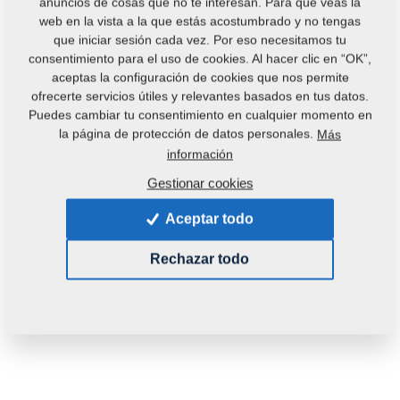
anuncios de cosas que no te interesan. Para que veas la
web en la vista a la que estás acostumbrado y no tengas
que iniciar sesión cada vez. Por eso necesitamos tu
consentimiento para el uso de cookies. Al hacer clic en “OK”,
aceptas la configuración de cookies que nos permite
ofrecerte servicios útiles y relevantes basados en tus datos.
Puedes cambiar tu consentimiento en cualquier momento en
Código del producto:
r00263
la página de protección de datos personales.
Más
información
Disponibilidad:
Verificar la disponibilidad
Gestionar cookies
Peso:
0,2980 Kg
Aceptar todo
35,68 €
Rechazar todo
pc.:
Al cesto
con IVA