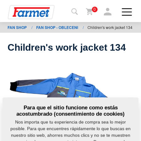
0
FAN SHOP
/
FAN SHOP - OBLECENI
/
Children's work jacket 134
Volver
al
web
Children's work jacket 134
Farmet
shop
Mis
máquinas
A
Para que el sitio funcione como estás
acostumbrado (consentimiento de cookies)
descargar
Nos importa que tu experiencia de compra sea lo mejor
posible. Para que encuentres rápidamente lo que buscas en
nuestro sitio web, ahorres muchos clics y no se te muestren
ontactos