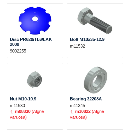
Disc PR620/TL6/LAK
Bolt M10x35-12.9
2009
m11532
9002255
Nut M10-10.9
Bearing 32208A
m11530
m11345
m08830
(Algne
m10822
(Algne
varuosa)
varuosa)