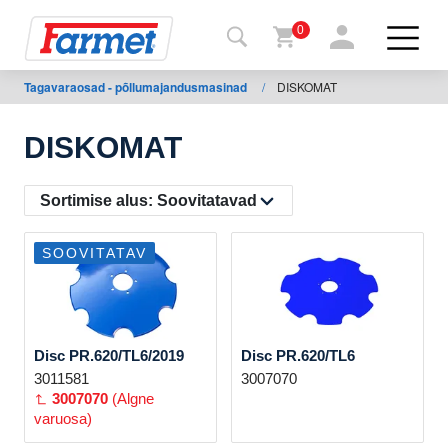
0
Tagavaraosad - põllumajandusmasinad
/
DISKOMAT
agasi
ebisaidile
DISKOMAT
Farmeti
pood
Sortimise alus:
Soovitatavad
Minu
SOOVITATAV
masinad
Allalaadimiseks
Disc PR.620/TL6/2019
Disc PR.620/TL6
3011581
3007070
Kontaktid
3007070
(Algne
varuosa)