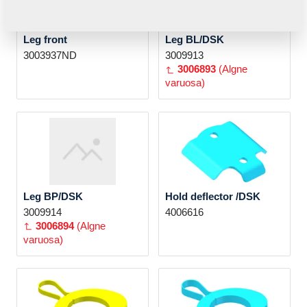
Leg front
Leg BL/DSK
3003937ND
3009913
3006893
(Algne
varuosa)
Leg BP/DSK
Hold deflector /DSK
3009914
4006616
3006894
(Algne
varuosa)