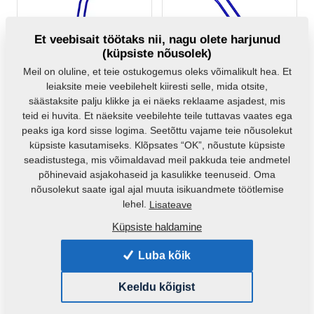
Et veebisait töötaks nii, nagu olete harjunud
(küpsiste nõusolek)
Deflector pen DB /DSK
Deflector pen
Meil on oluline, et teie ostukogemus oleks võimalikult hea. Et
DEFLEKTORU pr.16
9002385
leiaksite meie veebilehelt kiiresti selle, mida otsite,
m10592
m10592
(Algne
säästaksite palju klikke ja ei näeks reklaame asjadest, mis
varuosa)
teid ei huvita. Et näeksite veebilehte teile tuttavas vaates ega
peaks iga kord sisse logima. Seetõttu vajame teie nõusolekut
küpsiste kasutamiseks. Klõpsates “OK”, nõustute küpsiste
seadistustega, mis võimaldavad meil pakkuda teie andmetel
põhinevaid asjakohaseid ja kasulikke teenuseid. Oma
nõusolekut saate igal ajal muuta isikuandmete töötlemise
lehel.
Lisateave
SLUPICE P/DSK 2011
SLUPICE Z/DSK 2011
Küpsiste haldamine
3003937
3003946
Luba kõik
Keeldu kõigist