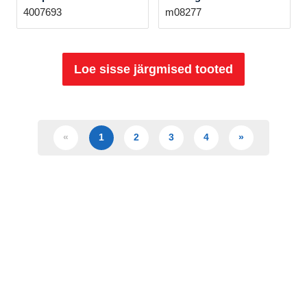
4007693
m08277
Loe sisse järgmised tooted
«
1
2
3
4
»