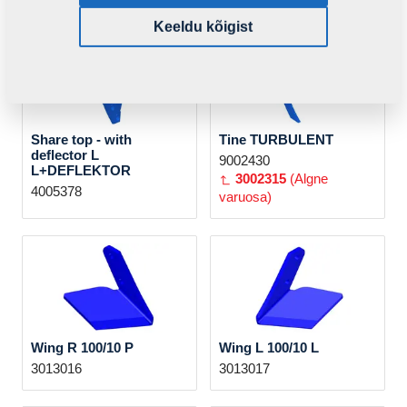
Keeldu kõigist
Share top - with
Tine TURBULENT
deflector L
9002430
L+DEFLEKTOR
3002315
(Algne
4005378
varuosa)
Wing R 100/10 P
Wing L 100/10 L
3013016
3013017