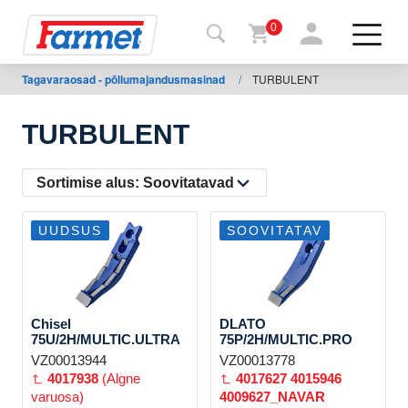
0
Tagavaraosad - põllumajandusmasinad
/
TURBULENT
agasi
ebisaidile
TURBULENT
Farmeti
pood
Sortimise alus:
Soovitatavad
Minu
UUDSUS
SOOVITATAV
masinad
Allalaadimiseks
Chisel
DLATO
75U/2H/MULTIC.ULTRA
75P/2H/MULTIC.PRO
VZ00013944
VZ00013778
Kontaktid
4017938
(Algne
4017627
4015946
varuosa)
4009627_NAVAR