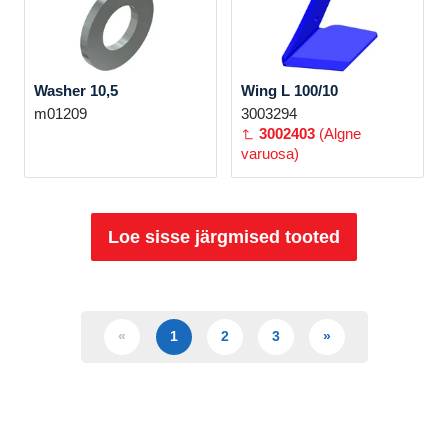
Washer 10,5
Wing L 100/10
m01209
3003294
3002403
(Algne
varuosa)
Loe sisse järgmised tooted
«
1
2
3
»