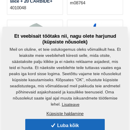
slice + 20 CARBIDE+
m08764
4010048
Et veebisait töötaks nii, nagu olete harjunud
(küpsiste nõusolek)
Meil on oluline, et teie ostukogemus oleks võimalikult hea. Et
leiaksite meie veebilehelt kiiresti selle, mida otsite,
Nut M12-10.9
Share top - R P
säästaksite palju klikke ja ei näeks reklaame asjadest, mis
m10439
3002396
teid ei huvita. Et näeksite veebilehte teile tuttavas vaates ega
peaks iga kord sisse logima. Seetõttu vajame teie nõusolekut
küpsiste kasutamiseks. Klõpsates “OK”, nõustute küpsiste
seadistustega, mis võimaldavad meil pakkuda teie andmetel
põhinevaid asjakohaseid ja kasulikke teenuseid. Oma
nõusolekut saate igal ajal muuta isikuandmete töötlemise
lehel.
Lisateave
Share top - L L
Share top - with
Küpsiste haldamine
deflector R
3002395
P+DEFLEKTOR
Luba kõik
4005379