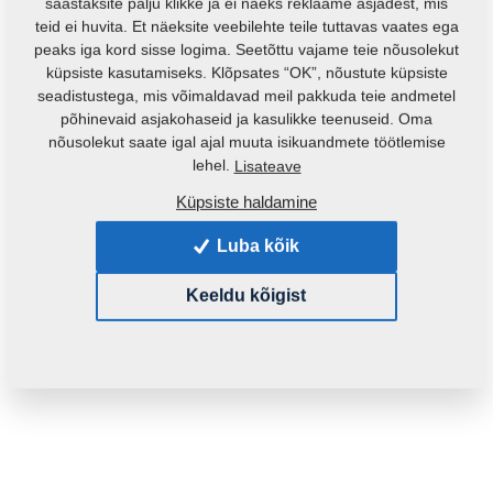
säästaksite palju klikke ja ei näeks reklaame asjadest, mis
VZ00014290
4016322
teid ei huvita. Et näeksite veebilehte teile tuttavas vaates ega
(Algne varuosa)
peaks iga kord sisse logima. Seetõttu vajame teie nõusolekut
küpsiste kasutamiseks. Klõpsates “OK”, nõustute küpsiste
seadistustega, mis võimaldavad meil pakkuda teie andmetel
UUDSUS
UUDSUS
põhinevaid asjakohaseid ja kasulikke teenuseid. Oma
nõusolekut saate igal ajal muuta isikuandmete töötlemise
lehel.
Lisateave
Küpsiste haldamine
DLATO
RADLICE K/270-
50U/DIG/MULTIC.ULTRA
8/HARD/2024
Luba kõik
VZ00070200
3011975C
VZ00014314C
3011975F
3011975
Keeldu kõigist
VZ00014314F
(Algne varuosa)
VZ00014314
4020876
(Algne varuosa)