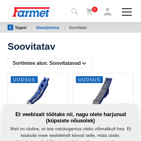
0
Tagasi
Sissejuhatus
/
Soovitatav
agasi
ebisaidile
Soovitatav
Farmeti
pood
Sortimise alus:
Soovitatavad
Minu
UUDSUS
UUDSUS
masinad
Allalaadimiseks
Chisel
DLATO
Et veebisait töötaks nii, nagu olete harjunud
75U/2H/MULTIC.ULTRA
75U/DIG/MULTIC.ULTRA
(küpsiste nõusolek)
VZ00013944
VZ00070202
Kontaktid
Meil on oluline, et teie ostukogemus oleks võimalikult hea. Et
4017938
(Algne
VZ00014290C
leiaksite meie veebilehelt kiiresti selle, mida otsite,
varuosa)
VZ00014290F