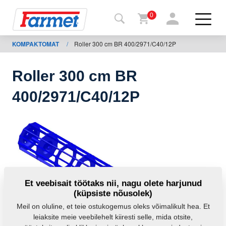
0
KOMPAKTOMAT
/
Roller 300 cm BR 400/2971/C40/12P
agasi
ebisaidile
Roller 300 cm BR
Farmeti
400/2971/C40/12P
pood
Minu
masinad
Allalaadimiseks
Et veebisait töötaks nii, nagu olete harjunud
(küpsiste nõusolek)
Kontaktid
Meil on oluline, et teie ostukogemus oleks võimalikult hea. Et
leiaksite meie veebilehelt kiiresti selle, mida otsite,