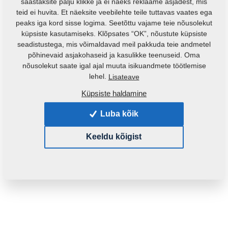
säästaksite palju klikke ja ei näeks reklaame asjadest, mis
teid ei huvita. Et näeksite veebilehte teile tuttavas vaates ega
peaks iga kord sisse logima. Seetõttu vajame teie nõusolekut
küpsiste kasutamiseks. Klõpsates “OK”, nõustute küpsiste
seadistustega, mis võimaldavad meil pakkuda teie andmetel
põhinevaid asjakohaseid ja kasulikke teenuseid. Oma
nõusolekut saate igal ajal muuta isikuandmete töötlemise
lehel.
Lisateave
Küpsiste haldamine
Toote kood:
2000114
Algne katalooginumber:
2000053
2000052
Luba kõik
See varuosa sobib ka järgmistele masinatele:
Keeldu kõigist
KOMPAKTOMAT
Mass:
174,1860 Kg