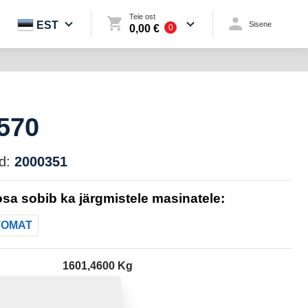
Teie ost
EST
Sisene
0,00 €
0
1570
d:
2000351
sa sobib ka järgmistele masinatele:
TOMAT
1601,4600 Kg