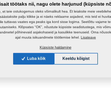
isait töötaks nii, nagu olete harjunud (küpsiste n
e, et teie ostukogemus oleks võimalikult hea. Et leiaksite meie veebilehelt 
 säästaksite palju klikke ja ei näeks reklaame asjadest, mis teid ei huvita
ile tuttavas vaates ega peaks iga kord sisse logima. Seetõttu vajame t
sutamiseks. Klõpsates “OK”, nõustute küpsiste seadistustega, mis võim
andmetel põhinevaid asjakohaseid ja kasulikke teenuseid. Oma nõusole
Lisateave
ajal muuta isikuandmete töötlemise lehel.
Küpsiste haldamine
Luba kõik
Keeldu kõigist