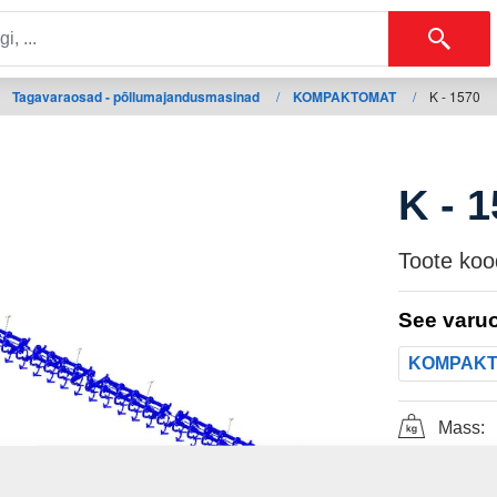
Tagavaraosad - põllumajandusmasinad
/
KOMPAKTOMAT
/
K - 1570
K - 
Toote koo
See varuo
KOMPAK
Mass: