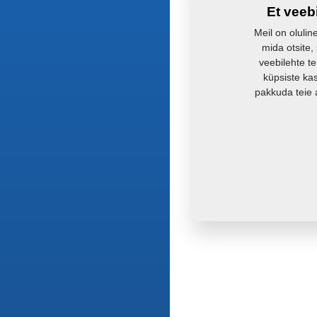
Et veeb
Meil on olulin
mida otsite,
veebilehte te
küpsiste ka
pakkuda teie 