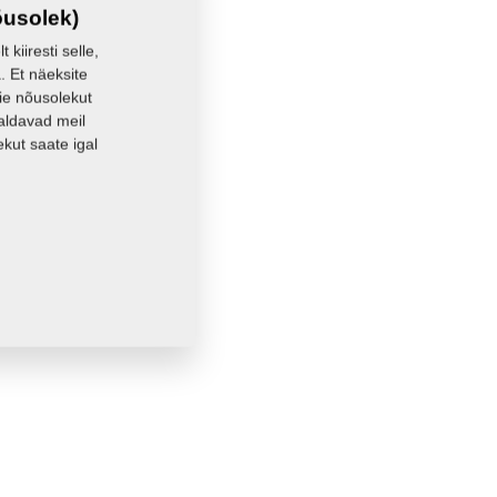
õusolek)
kiiresti selle,
. Et näeksite
eie nõusolekut
aldavad meil
kut saate igal