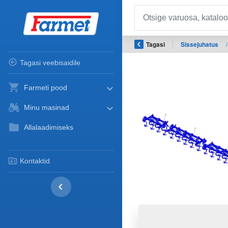
Tagasi
Sissejuhatus
/
Tagasi veebisaidile
Farmeti pood
Minu masinad
Allalaadimiseks
Kontaktid