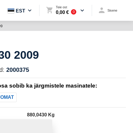
Teie ost
EST
Sisene
0,00 €
0
09
930 2009
d:
2000375
sa sobib ka järgmistele masinatele:
TOMAT
880,0430 Kg