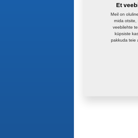
Et veeb
Meil on olulin
mida otsite,
veebilehte te
küpsiste ka
pakkuda teie 