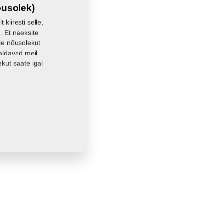
õusolek)
kiiresti selle,
. Et näeksite
eie nõusolekut
aldavad meil
kut saate igal