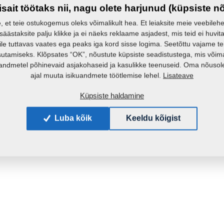
isait töötaks nii, nagu olete harjunud (küpsiste n
e, et teie ostukogemus oleks võimalikult hea. Et leiaksite meie veebilehelt 
 säästaksite palju klikke ja ei näeks reklaame asjadest, mis teid ei huvita
ile tuttavas vaates ega peaks iga kord sisse logima. Seetõttu vajame t
sutamiseks. Klõpsates “OK”, nõustute küpsiste seadistustega, mis võim
andmetel põhinevaid asjakohaseid ja kasulikke teenuseid. Oma nõusole
Lisateave
ajal muuta isikuandmete töötlemise lehel.
Küpsiste haldamine
Luba kõik
Keeldu kõigist