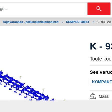
Tagavaraosad - põllumajandusmasinad
/
KOMPAKTOMAT
/
K - 930 20
K - 
Toote koo
See varuo
KOMPAK
Mass: