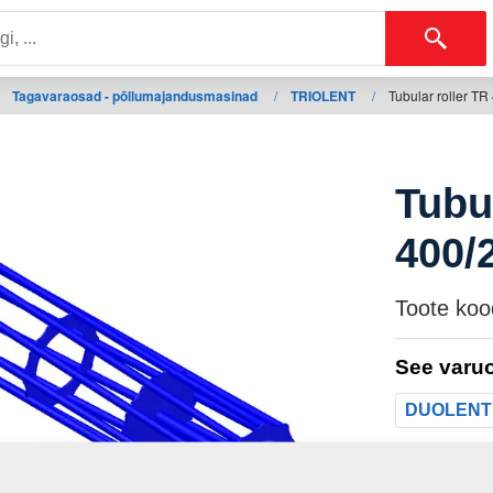
Tagavaraosad - põllumajandusmasinad
/
TRIOLENT
/
Tubular roller T
Tubu
400/
Toote koo
See varuo
DUOLENT
Mass: