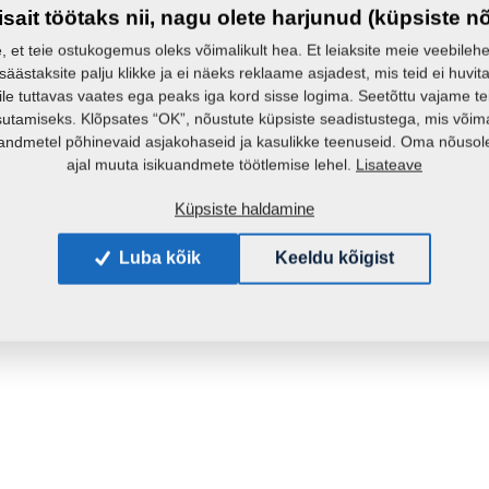
isait töötaks nii, nagu olete harjunud (küpsiste n
e, et teie ostukogemus oleks võimalikult hea. Et leiaksite meie veebilehelt 
 säästaksite palju klikke ja ei näeks reklaame asjadest, mis teid ei huvita
ile tuttavas vaates ega peaks iga kord sisse logima. Seetõttu vajame t
sutamiseks. Klõpsates “OK”, nõustute küpsiste seadistustega, mis võim
andmetel põhinevaid asjakohaseid ja kasulikke teenuseid. Oma nõusole
Lisateave
ajal muuta isikuandmete töötlemise lehel.
Küpsiste haldamine
Luba kõik
Keeldu kõigist