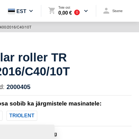
Teie ost
EST
Sisene
0,00 €
0
R 400/2016/C40/10T
lar roller TR
2016/C40/10T
d:
2000405
sa sobib ka järgmistele masinatele:
TRIOLENT
108,8570 Kg