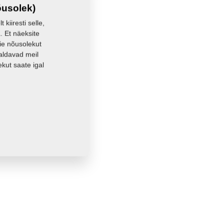
õusolek)
kiiresti selle,
. Et näeksite
eie nõusolekut
aldavad meil
kut saate igal