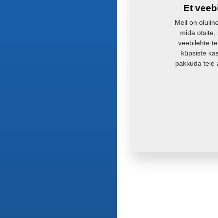
Et veeb
Meil on olulin
mida otsite,
veebilehte te
küpsiste ka
pakkuda teie 