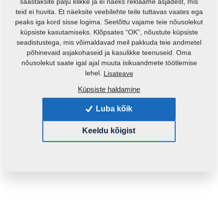
säästaksite palju klikke ja ei näeks reklaame asjadest, mis
teid ei huvita. Et näeksite veebilehte teile tuttavas vaates ega
peaks iga kord sisse logima. Seetõttu vajame teie nõusolekut
küpsiste kasutamiseks. Klõpsates “OK”, nõustute küpsiste
seadistustega, mis võimaldavad meil pakkuda teie andmetel
põhinevaid asjakohaseid ja kasulikke teenuseid. Oma
nõusolekut saate igal ajal muuta isikuandmete töötlemise
lehel.
Lisateave
Küpsiste haldamine
Toote kood:
2001149
Luba kõik
See varuosa sobib ka järgmistele masinatele:
KOMPAKTOMAT
Keeldu kõigist
Mass:
174,0690 Kg