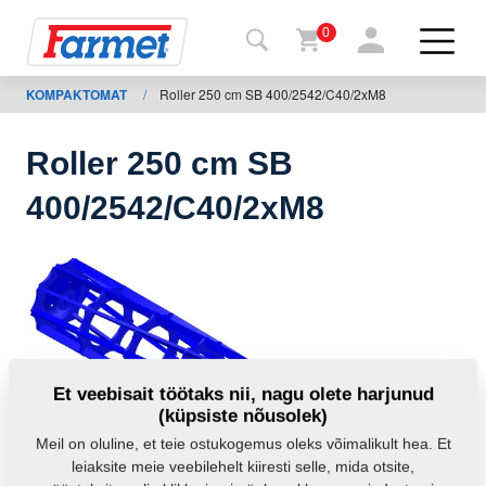
0
KOMPAKTOMAT
/
Roller 250 cm SB 400/2542/C40/2xM8
agasi
ebisaidile
Roller 250 cm SB
Farmeti
400/2542/C40/2xM8
pood
Minu
masinad
Allalaadimiseks
Et veebisait töötaks nii, nagu olete harjunud
(küpsiste nõusolek)
Kontaktid
Meil on oluline, et teie ostukogemus oleks võimalikult hea. Et
leiaksite meie veebilehelt kiiresti selle, mida otsite,