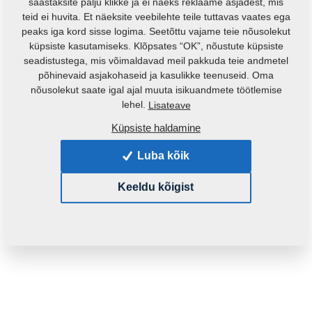
säästaksite palju klikke ja ei näeks reklaame asjadest, mis
teid ei huvita. Et näeksite veebilehte teile tuttavas vaates ega
peaks iga kord sisse logima. Seetõttu vajame teie nõusolekut
küpsiste kasutamiseks. Klõpsates “OK”, nõustute küpsiste
seadistustega, mis võimaldavad meil pakkuda teie andmetel
põhinevaid asjakohaseid ja kasulikke teenuseid. Oma
nõusolekut saate igal ajal muuta isikuandmete töötlemise
Toote kood:
3000032
lehel.
Lisateave
Küpsiste haldamine
See varuosa sobib ka järgmistele masinatele:
Luba kõik
GX
Keeldu kõigist
Mass:
1,1120 Kg