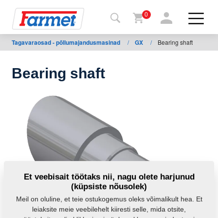
0
Tagavaraosad - põllumajandusmasinad
/
GX
/
Bearing shaft
agasi
ebisaidile
Bearing shaft
Farmeti
pood
Minu
masinad
Allalaadimiseks
Et veebisait töötaks nii, nagu olete harjunud
(küpsiste nõusolek)
Kontaktid
Meil on oluline, et teie ostukogemus oleks võimalikult hea. Et
leiaksite meie veebilehelt kiiresti selle, mida otsite,