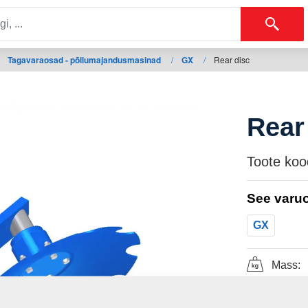
Tagavaraosad - põllumajandusmasinad
/
GX
/
Rear disc
Rear
Toote koo
See varuo
GX
Mass: