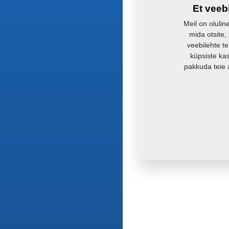
Et veeb
Meil on olulin
mida otsite,
veebilehte te
küpsiste ka
pakkuda teie 