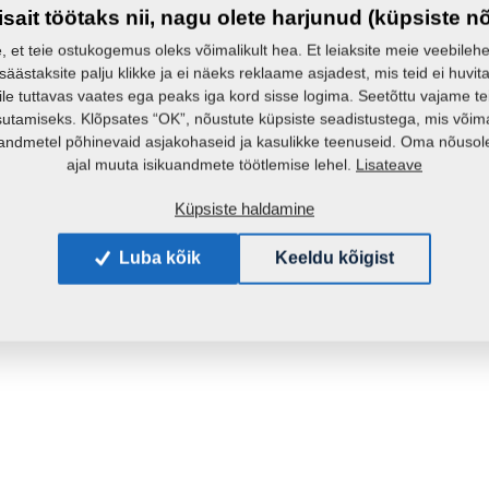
isait töötaks nii, nagu olete harjunud (küpsiste n
e, et teie ostukogemus oleks võimalikult hea. Et leiaksite meie veebilehelt 
 säästaksite palju klikke ja ei näeks reklaame asjadest, mis teid ei huvita
ile tuttavas vaates ega peaks iga kord sisse logima. Seetõttu vajame t
sutamiseks. Klõpsates “OK”, nõustute küpsiste seadistustega, mis võim
andmetel põhinevaid asjakohaseid ja kasulikke teenuseid. Oma nõusole
Lisateave
ajal muuta isikuandmete töötlemise lehel.
Küpsiste haldamine
Luba kõik
Keeldu kõigist