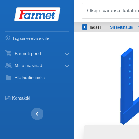
Tagasi
Sissejuhatus
/
Tagasi veebisaidile
Farmeti pood
Minu masinad
Allalaadimiseks
Kontaktid