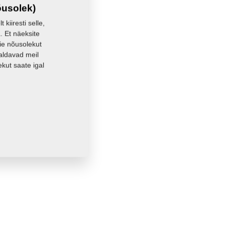
õusolek)
kiiresti selle,
. Et näeksite
eie nõusolekut
aldavad meil
kut saate igal