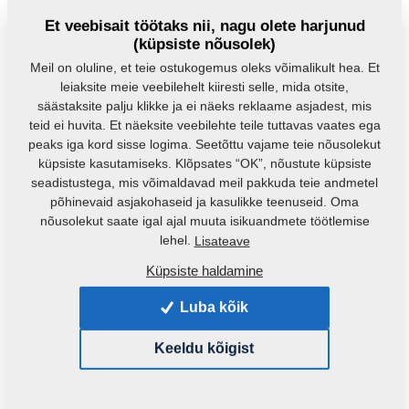
Et veebisait töötaks nii, nagu olete harjunud
(küpsiste nõusolek)
Meil on oluline, et teie ostukogemus oleks võimalikult hea. Et
leiaksite meie veebilehelt kiiresti selle, mida otsite,
säästaksite palju klikke ja ei näeks reklaame asjadest, mis
teid ei huvita. Et näeksite veebilehte teile tuttavas vaates ega
Toote kood:
3000045
peaks iga kord sisse logima. Seetõttu vajame teie nõusolekut
küpsiste kasutamiseks. Klõpsates “OK”, nõustute küpsiste
See varuosa sobib ka järgmistele masinatele:
seadistustega, mis võimaldavad meil pakkuda teie andmetel
põhinevaid asjakohaseid ja kasulikke teenuseid. Oma
GX
nõusolekut saate igal ajal muuta isikuandmete töötlemise
lehel.
Lisateave
Mass:
2,6600 Kg
Küpsiste haldamine
Luba kõik
Soovitame käesolevale tootele osta
lisaks:
Keeldu kõigist
ACTION