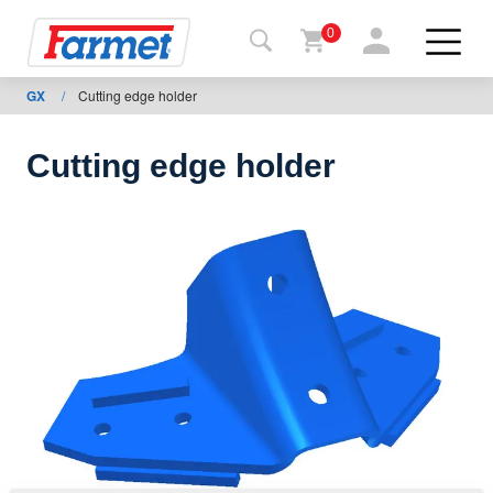
0
GX
/
Cutting edge holder
agasi
ebisaidile
Cutting edge holder
Farmeti
pood
Minu
masinad
Allalaadimiseks
Kontaktid