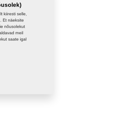
õusolek)
kiiresti selle,
. Et näeksite
eie nõusolekut
aldavad meil
kut saate igal