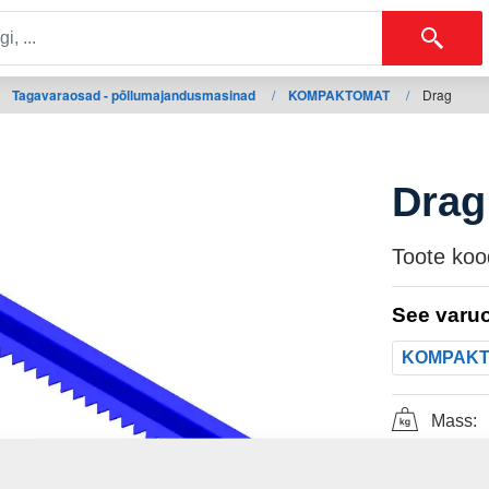
Tagavaraosad - põllumajandusmasinad
/
KOMPAKTOMAT
/
Drag
Drag
Toote koo
See varuo
KOMPAK
Mass: