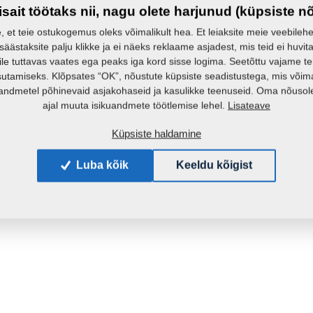
isait töötaks nii, nagu olete harjunud (küpsiste n
e, et teie ostukogemus oleks võimalikult hea. Et leiaksite meie veebilehelt 
 säästaksite palju klikke ja ei näeks reklaame asjadest, mis teid ei huvita
ile tuttavas vaates ega peaks iga kord sisse logima. Seetõttu vajame t
sutamiseks. Klõpsates “OK”, nõustute küpsiste seadistustega, mis võim
andmetel põhinevaid asjakohaseid ja kasulikke teenuseid. Oma nõusole
Lisateave
ajal muuta isikuandmete töötlemise lehel.
Küpsiste haldamine
Luba kõik
Keeldu kõigist