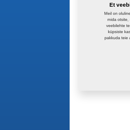
Et veeb
Meil on olulin
mida otsite,
veebilehte te
küpsiste ka
pakkuda teie 