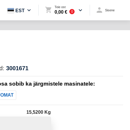
Teie ost
EST
Sisene
0,00 €
0
d:
3001671
sa sobib ka järgmistele masinatele:
TOMAT
15,5200 Kg