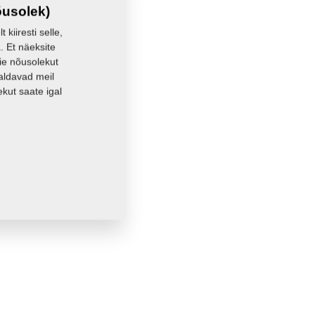
42,3940 Kg
õusolek)
kiiresti selle,
. Et näeksite
eie nõusolekut
aldavad meil
kut saate igal