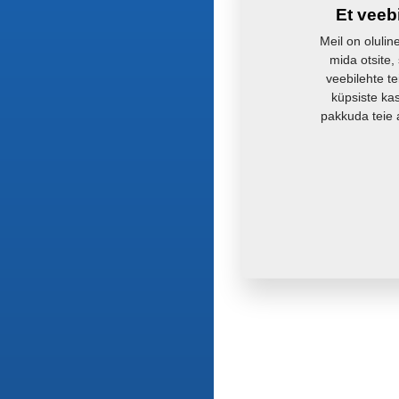
Et veeb
Meil on olulin
mida otsite,
veebilehte te
küpsiste ka
pakkuda teie 