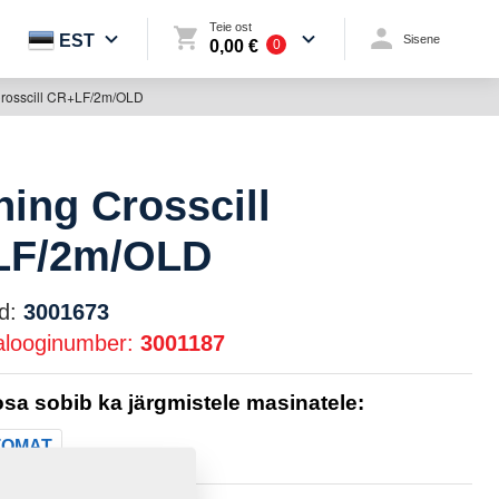
Teie ost
EST
Sisene
0,00 €
0
Crosscill CR+LF/2m/OLD
ning Crosscill
LF/2m/OLD
d:
3001673
alooginumber:
3001187
sa sobib ka järgmistele masinatele:
TOMAT