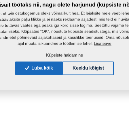
Mass:
isait töötaks nii, nagu olete harjunud (küpsiste n
e, et teie ostukogemus oleks võimalikult hea. Et leiaksite meie veebilehelt 
 säästaksite palju klikke ja ei näeks reklaame asjadest, mis teid ei huvita
ile tuttavas vaates ega peaks iga kord sisse logima. Seetõttu vajame t
sutamiseks. Klõpsates “OK”, nõustute küpsiste seadistustega, mis võim
andmetel põhinevaid asjakohaseid ja kasulikke teenuseid. Oma nõusole
Lisateave
ajal muuta isikuandmete töötlemise lehel.
Küpsiste haldamine
Luba kõik
Keeldu kõigist