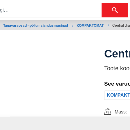
Tagavaraosad - põllumajandusmasinad
/
KOMPAKTOMAT
/
Central dr
Cent
Toote koo
See varuo
KOMPAK
Mass: