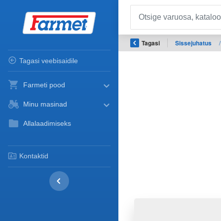
Tagasi
Sissejuhatus
/
Tagasi veebisaidile
Farmeti pood
Minu masinad
Allalaadimiseks
Kontaktid