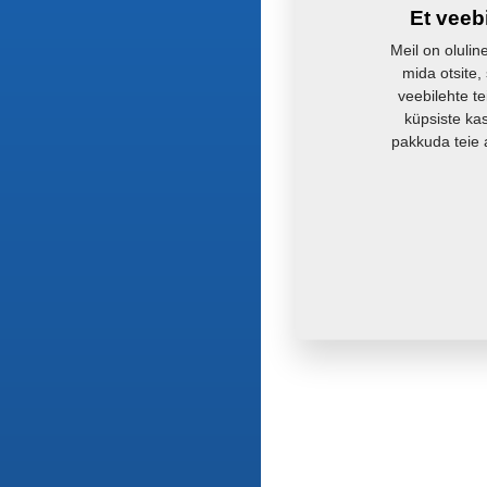
Et veeb
Meil on olulin
mida otsite,
veebilehte te
küpsiste ka
pakkuda teie 