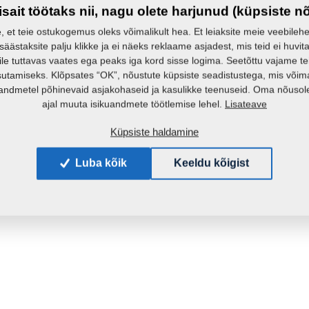
isait töötaks nii, nagu olete harjunud (küpsiste n
e, et teie ostukogemus oleks võimalikult hea. Et leiaksite meie veebilehelt 
 säästaksite palju klikke ja ei näeks reklaame asjadest, mis teid ei huvita
ile tuttavas vaates ega peaks iga kord sisse logima. Seetõttu vajame t
sutamiseks. Klõpsates “OK”, nõustute küpsiste seadistustega, mis võim
andmetel põhinevaid asjakohaseid ja kasulikke teenuseid. Oma nõusole
Lisateave
ajal muuta isikuandmete töötlemise lehel.
Küpsiste haldamine
Luba kõik
Keeldu kõigist