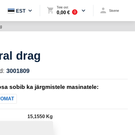
Teie ost
EST
Sisene
0,00 €
0
ag
ral drag
d:
3001809
sa sobib ka järgmistele masinatele:
TOMAT
15,1550 Kg