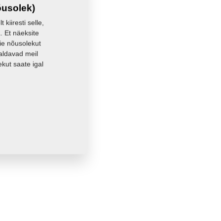
õusolek)
kiiresti selle,
. Et näeksite
eie nõusolekut
aldavad meil
kut saate igal