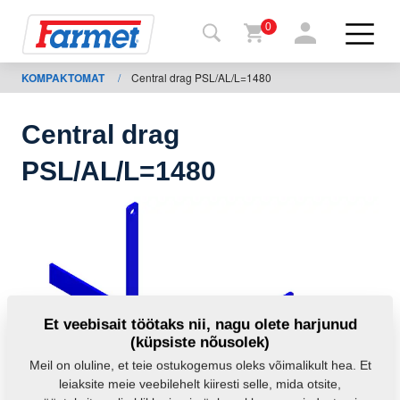
0
KOMPAKTOMAT
/
Central drag PSL/AL/L=1480
agasi
ebisaidile
Central drag
Farmeti
PSL/AL/L=1480
pood
Minu
masinad
Allalaadimiseks
Et veebisait töötaks nii, nagu olete harjunud
(küpsiste nõusolek)
Kontaktid
Meil on oluline, et teie ostukogemus oleks võimalikult hea. Et
leiaksite meie veebilehelt kiiresti selle, mida otsite,