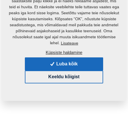
säästaksite palju klikke ja ei näeks reklaame asjadest, mis
teid ei huvita. Et näeksite veebilehte teile tuttavas vaates ega
peaks iga kord sisse logima. Seetõttu vajame teie nõusolekut
küpsiste kasutamiseks. Klõpsates “OK”, nõustute küpsiste
seadistustega, mis võimaldavad meil pakkuda teie andmetel
põhinevaid asjakohaseid ja kasulikke teenuseid. Oma
nõusolekut saate igal ajal muuta isikuandmete töötlemise
lehel.
Lisateave
Küpsiste haldamine
Toote kood:
3002566
Algne katalooginumber:
8000518-30079
Luba kõik
See varuosa sobib ka järgmistele masinatele:
Keeldu kõigist
KOMPAKTOMAT
Mass:
14,9380 Kg